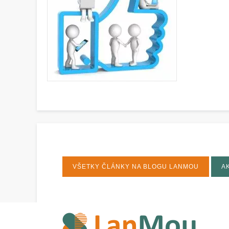
VŠETKY ČLÁNKY NA BLOGU LANMOU
A