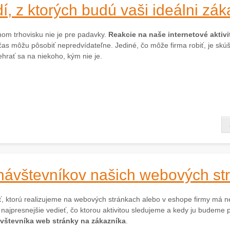
í, z ktorých budú vaši ideálni zák
lnom trhovisku nie je pre padavky.
Reakcie na naše internetové aktiv
čas môžu pôsobiť nepredvídateľne. Jediné, čo môže firma robiť, je skú
ehrať sa na niekoho, kým nie je.
 návštevníkov našich webových st
ť, ktorú realizujeme na webových stránkach alebo v eshope firmy má 
o najpresnejšie vedieť, čo ktorou aktivitou sledujeme a kedy ju budem
vštevníka web stránky na zákazníka
.