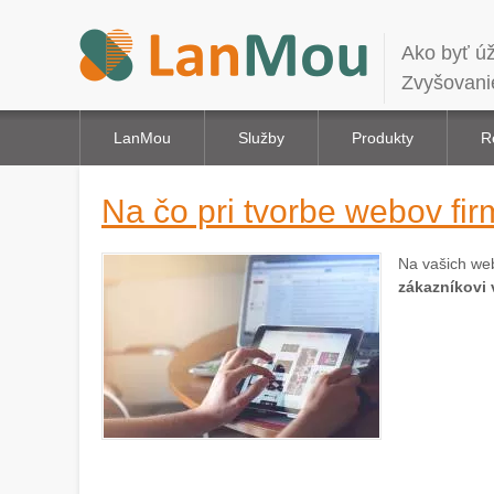
Ako byť úž
Zvyšovani
LanMou
Služby
Produkty
R
Na čo pri tvorbe webov fi
Na vašich web
zákazníkovi 