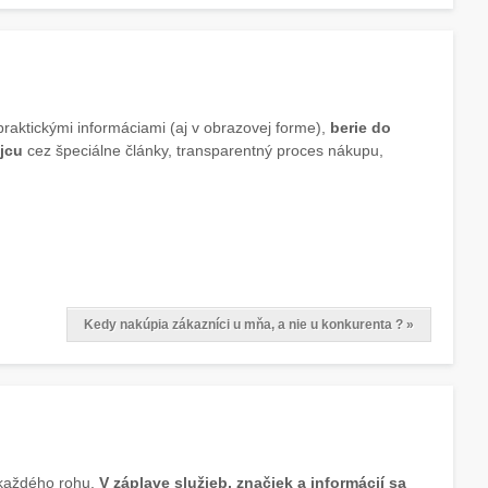
aktickými informáciami (aj v obrazovej forme),
berie do
jcu
cez špeciálne články, transparentný proces nákupu,
Kedy nakúpia zákazníci u mňa, a nie u konkurenta ? »
 každého rohu.
V záplave služieb, značiek a informácií sa