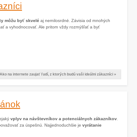
azníci
ity môžu byť skvelé
aj nemilosrdné. Závisia od mnohých
šať a vyhodnocovať. Ale pritom vždy rozmýšľať a byť
Ako na internete zaujať ľudí, z ktorých budú vaši ideálni zákazníci »
ránok
nejaký
vplyv na návštevníkov a potenciálnych zákazníkov
.
e považovať za úspešnú. Najjednoduchšie je
vyrátanie