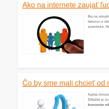
Ako na internete zaujať ľud
Boj na virtuá
faktorov a ob
autentická. N
Čo by sme mali chcieť od
Každá činnos
Dôležité je č
konverzie ná