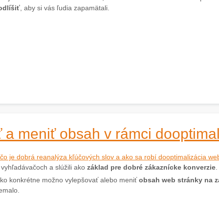
odlíšiť
, aby si vás ľudia zapamätali.
 a meniť obsah v rámci dooptimal
čo je dobrá reanalýza kľúčových slov a ako sa robí dooptimalizácia w
 vyhľadávačoch a slúžili ako
základ pre dobré zákaznícke konverzie
.
ako konkrétne možno vylepšovať alebo meniť
obsah web stránky na z
nemalo.