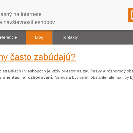
asný na internete
e návštevnosti eshopov
eferencie
Blog
Kontakty
rmy často zabúdajú?
 stránkach i v eshopoch je vždy priestor na zaujímavý a rôznorodý ob
v orientácii a rozhodovaní
. Nemusia byť veľmi obsiahle, ale mali by 