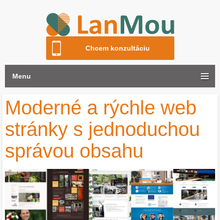
Chcem konzultáciu
Menu
Moderné a rýchle web
stránky s jednoduchou
správou obsahu