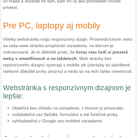
čo hľadá a dovedie ho tam, kam ho vy ako podnikateľ chcete
priviesť.
Pre PC, laptopy aj mobily
Všetky webstránky majú responzívny dizajn. Prostredníctvom neho
sa vaša www stránka prispôsobí zariadeniu, na ktorom je
zobrazovaná. Je to dôležité preto, že
čoraz viac ľudí si prezerá
weby v smartfónoch a na tabletoch
. Web stránky bez
reponzívneho dizajnu vyzerajú v mobile zle (obrázky sú sploštené,
niektoré dôležité prvky zmiznú) a nedá sa na nich ľahko orientovať.
Webstránka s responzívnym dizajnom je
lepšie:
čitateľná bez ohľadu na zariadenie, v ktorom ju prezeráte,
ovládateľná cez tlačidlá, formuláre a iné funkčné prvky,
vyhľadateľná v Google cez mobilné zariadenie.