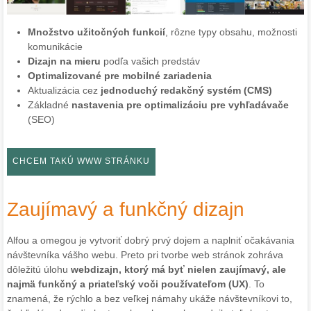
Množstvo užitočných funkcií
, rôzne typy obsahu, možnosti
komunikácie
Dizajn na mieru
podľa vašich predstáv
Optimalizované pre mobilné zariadenia
Aktualizácia cez
jednoduchý redakčný systém (CMS)
Základné
nastavenia pre optimalizáciu pre vyhľadávače
(SEO)
CHCEM TAKÚ WWW STRÁNKU
Zaujímavý a funkčný dizajn
Alfou a omegou je vytvoriť dobrý prvý dojem a naplniť očakávania
návštevníka vášho webu. Preto pri tvorbe web stránok zohráva
dôležitú úlohu
webdizajn, ktorý má byť nielen zaujímavý, ale
najmä funkčný a priateľský voči používateľom (UX)
. To
znamená, že rýchlo a bez veľkej námahy ukáže návštevníkovi to,