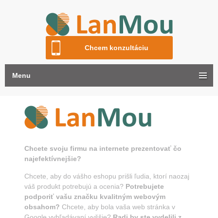
Chcem konzultáciu
Menu
Chcete svoju firmu na internete prezentovať čo
najefektívnejšie?
Chcete, aby do vášho eshopu prišli ľudia, ktorí naozaj
váš produkt potrebujú a ocenia?
Potrebujete
podporiť vašu značku kvalitným webovým
obsahom?
Chcete, aby bola vaša web stránka v
Google vyhľadávaní vyššie?
Radi by ste vydelili z