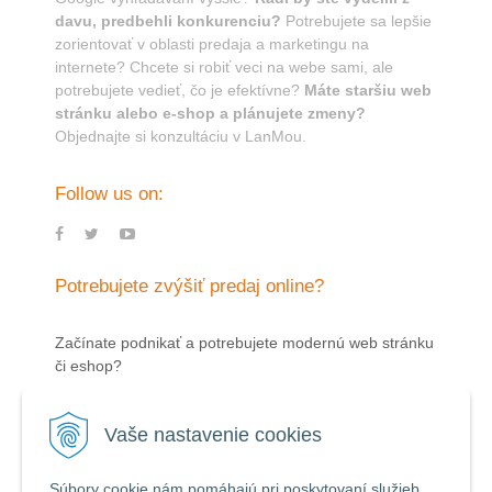
davu, predbehli konkurenciu?
Potrebujete sa lepšie
zorientovať v oblasti predaja a marketingu na
internete? Chcete si robiť veci na webe sami, ale
potrebujete vedieť, čo je efektívne?
Máte staršiu web
stránku alebo e-shop a plánujete zmeny?
Objednajte si konzultáciu v LanMou.
Follow us on:
Potrebujete zvýšiť predaj online?
Začínate podnikať a potrebujete modernú web stránku
či eshop?
PRODUKTOVÉ RADY:
E-shopy
,
Web stránky
,
Mikro weby
Vaše nastavenie cookies
Portály pre mestá, obce a firmy
Súbory cookie nám pomáhajú pri poskytovaní služieb